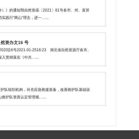
年）》的通知鄂自然资函〔2021〕81号各市、州、直管
行“两山”理念，进一…...
资办文16 号
16号2021-01-2516:23 湖北省自然资源厅各市、
贯彻落实《中共…...
救护队组织机构，补充应急救援装备，改善救护队基础设
护队资质认定管理规…...