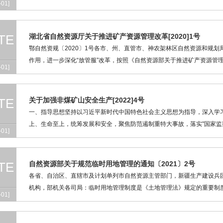
-01]
TE
湖北省自然资源厅关于推进矿产资源管理改革[2020]1号
鄂自然资规〔2020〕1号各市、州、直管市、神农架林区自然资源和规
作用，进一步深化“放管服”改革，按照《自然资源部关于推进矿产资源管理改
-01]
TE
关于加强非煤矿山安全生产[2022]4号
一、指导思想坚持以习近平新时代中国特色社会主义思想为指导，深入学
上、生命至上，统筹发展和安全，聚焦防范遏制重特大事故，落实"国家监察
-01]
TE
自然资源部关于规范临时用地管理的通知〔2021〕2号
各省、自治区、直辖市及计划单列市自然资源主管部门，新疆生产建设兵
机构，部机关各司局：临时用地管理制度是《土地管理法》规定的重要制度之
-01]