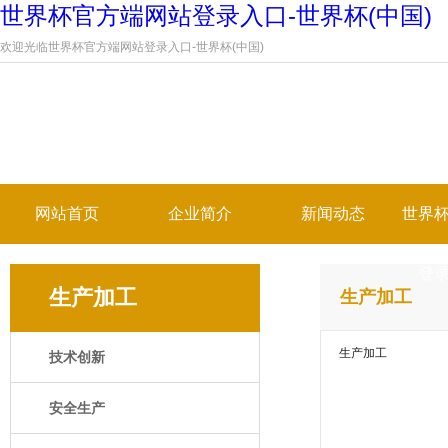
世界杯官方端网站登录入口-世界杯(中国)
欢迎光临世界杯官方端网站登录入口-世界杯(中国)
网站首页
企业简介
新闻动态
世界
登
生产加工
生产加工
生产加工
技术创新
安全生产