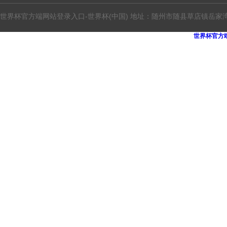
世界杯官方端网站登录入口-世界杯(中国) 地址：随州市随县草店镇岳家湾村 备
世界杯官方端