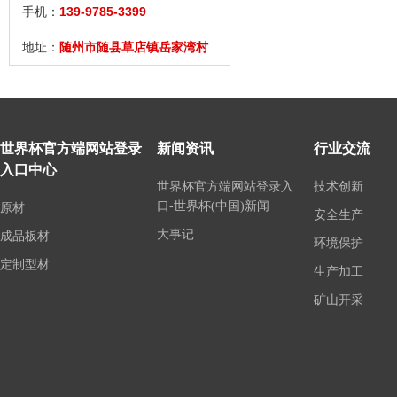
手机：
139-9785-3399
地址：
随州市随县草店镇岳家湾村
世界杯官方端网站登录
新闻资讯
行业交流
入口中心
世界杯官方端网站登录入
技术创新
口-世界杯(中国)新闻
原材
安全生产
大事记
成品板材
环境保护
定制型材
生产加工
矿山开采