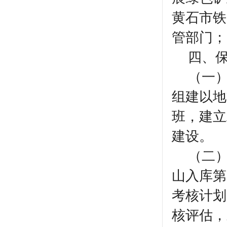
黄石市铁
管部门；
四、
（一
组建以地
班，建立
建设。
（二
山入库第
考核计划
核评估，