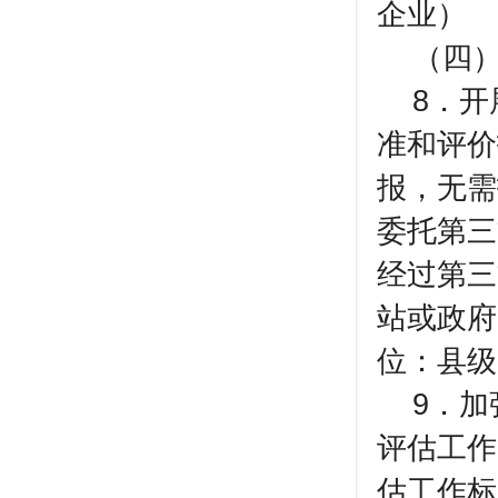
企业）
（四
8．
准和评价
报，无需
委托第三
经过第三
站或政府
位：县级
9．
评估工作
估工作标