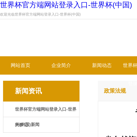
世界杯官方端网站登录入口-世界杯(中国)
欢迎光临世界杯官方端网站登录入口-世界杯(中国)
网站首页
企业简介
新闻动态
世界
登
新闻资讯
政策法规
世界杯官方端网站登录入口-世界
杯(中国)新闻
大事记