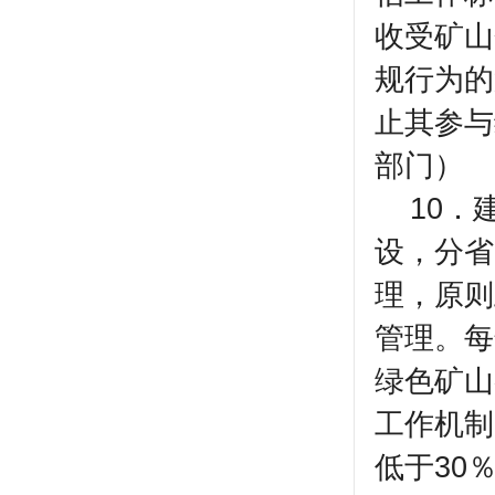
收受矿山
规行为的
止其参与
部门）
10
设，分省
理，原则
管理。每
绿色矿山
工作机制
低于
30