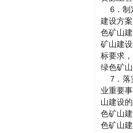
6．
建设方案
色矿山建
矿山建设
标要求，
绿色矿山
7．
业重要事
山建设的
色矿山建
色矿山建