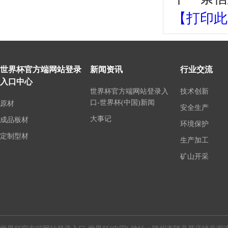
【打印此
世界杯官方端网站登录
新闻资讯
行业交流
入口中心
世界杯官方端网站登录入
技术创新
口-世界杯(中国)新闻
原材
安全生产
大事记
成品板材
环境保护
定制型材
生产加工
矿山开采