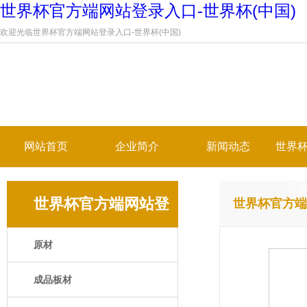
世界杯官方端网站登录入口-世界杯(中国)
欢迎光临世界杯官方端网站登录入口-世界杯(中国)
网站首页
企业简介
新闻动态
世界
登
世界杯官方端网站登
世界杯官方端
原材
录入口展示
成品板材