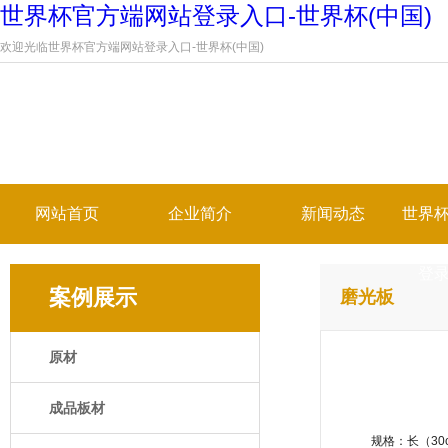
世界杯官方端网站登录入口-世界杯(中国)
欢迎光临世界杯官方端网站登录入口-世界杯(中国)
网站首页
企业简介
新闻动态
世界
登
案例展示
磨光板
原材
成品板材
规格：长（
30