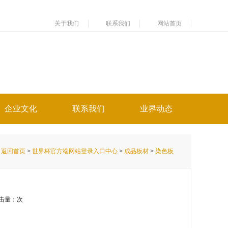
关于我们
联系我们
网站首页
企业文化
联系我们
业界动态
:
返回首页
>
世界杯官方端网站登录入口中心
>
成品板材
>
染色板
 点击量：
次