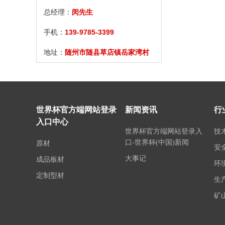
总经理：
闵先生
手机：
139-9785-3399
地址：
随州市随县草店镇岳家湾村
世界杯官方端网站登录
新闻资讯
行
入口中心
世界杯官方端网站登录入
技
口-世界杯(中国)新闻
原材
安
大事记
成品板材
环
定制型材
生
矿